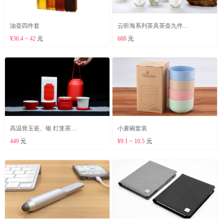
油壶四件套
云听海系列茶具茶壶九件...
¥36.4 ~ 42
元
688
元
高温骨玉瓷、银 灯笼茶....
小麦碗套装
449
元
¥9.1 ~ 10.5
元