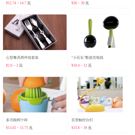
¥12.74 ~ 14.7
元
¥26 ~ 30
元
心型餐具两件组套装
“小石头”数据充电线
¥2.6 ~ 3
元
¥10.4 ~ 12
元
多功能榨汁杯
百变触控台灯
¥13.65 ~ 15.75
元
¥33.8 ~ 39
元