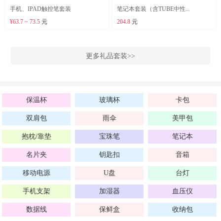
手机、IPAD触控笔套装
笔记本套装（含TUBE中性...
¥63.7 ~ 73.5
元
204.8
元
更多礼品套装>>
保温杯
玻璃杯
卡包
双肩包
雨伞
美甲包
抱枕/靠垫
宝珠笔
笔记本
名片夹
钥匙扣
音箱
移动电源
U盘
台灯
手机支架
加湿器
血压仪
数据线
保鲜盒
收纳包