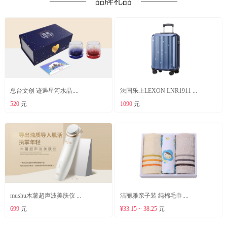
―――― 品牌礼品 ――――
总台文创 迹遇星河水晶....
法国乐上LEXON LNR1911 ...
520
元
1090
元
mushu木薯超声波美肤仪 ...
洁丽雅亲子装 纯棉毛巾....
699
元
¥33.15 ~ 38.25
元