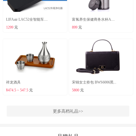
LIFAair LAC52全智能车....
富氢养生保健商务水杯A....
1299
元
899
元
祥龙酒具
宋锦女士拎包 BWS6006黑...
¥474.5 ~ 547.5
元
5800
元
更多高档礼品>>