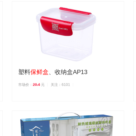
塑料
保鲜盒
、收纳盒AP13
市场价：
20.4
元
关注：6101