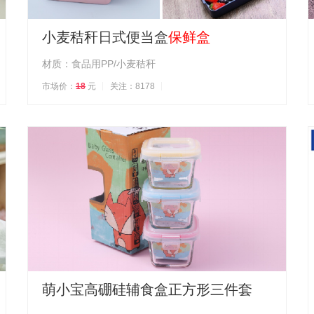
小麦秸秆日式便当盒
保鲜盒
材质：食品用PP/小麦秸秆
市场价：
18
元
关注：8178
萌小宝高硼硅辅食盒正方形三件套