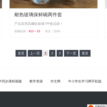
耐热玻璃保鲜碗两件套
产品采用高硼硅玻璃 PP食品级！
价格区间：
¥13 ~ 15
关注：3243
首页
上一页
1
2
3
下一页
尾页
学同步课程视频
教学资源
作文网
中小学生学习网手机版