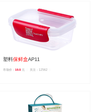
塑料
保鲜盒
AP11
市场价：
18.5
元
关注：12562