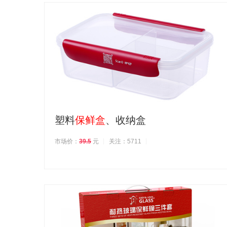
塑料
保鲜盒
、收纳盒
市场价：
39.5
元
关注：5711