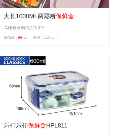
大长1000ML两隔断
保鲜盒
高硼硅玻璃/食品用PP
市场价：
28
元
关注：11830
乐扣乐扣
保鲜盒
HPL811