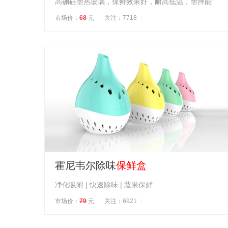
高硼硅耐热玻璃，保鲜效果好，耐高低温，耐摔能
市场价：
68
元
关注：7718
霍尼韦尔除味
保鲜盒
净化吸附 | 快速除味 | 蔬果保鲜
市场价：
79
元
关注：6921