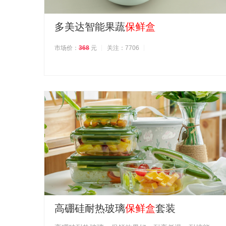
多美达智能果蔬
保鲜盒
市场价：
368
元
关注：7706
高硼硅耐热玻璃
保鲜盒
套装