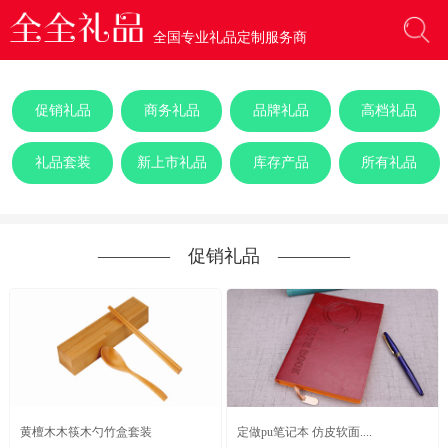
全国专业礼品定制服务商
促销礼品
商务礼品
品牌礼品
高档礼品
礼品套装
新上市礼品
库存产品
所有礼品
―――― 促销礼品 ――――
黄檀木木筷木勺竹盒套装
定做pu笔记本 仿皮软面....