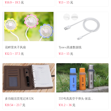
¥16.9 ~ 19.5
元
¥13 ~ 15
元
花畔里夹子风扇
Tyoe-c高速数据线
¥32.5 ~ 37.5
元
¥13 ~ 15
元
多功能活页笔记本32K
555号高真空子弹头 保温...
¥20.54 ~ 23.7
元
¥31.2 ~ 36
元