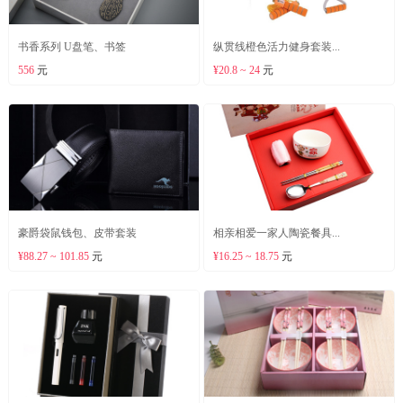
书香系列 U盘笔、书签
纵贯线橙色活力健身套装...
556
元
¥20.8 ~ 24
元
豪爵袋鼠钱包、皮带套装
相亲相爱一家人陶瓷餐具...
¥88.27 ~ 101.85
元
¥16.25 ~ 18.75
元