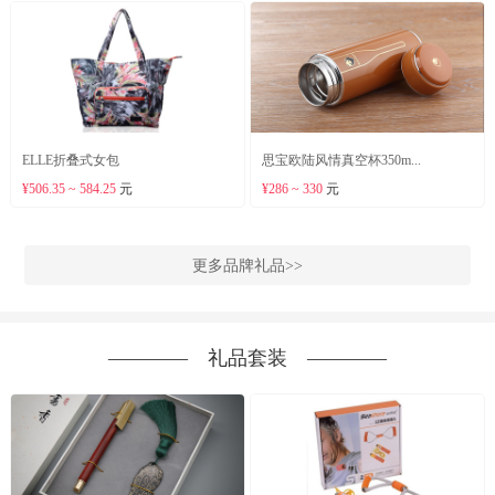
ELLE折叠式女包
思宝欧陆风情真空杯350m...
¥506.35 ~ 584.25
元
¥286 ~ 330
元
更多品牌礼品>>
―――― 礼品套装 ――――