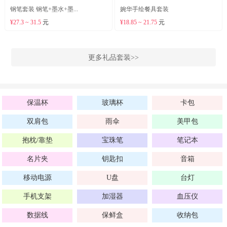
钢笔套装 钢笔+墨水+墨...
婉华手绘餐具套装
¥27.3 ~ 31.5
元
¥18.85 ~ 21.75
元
更多礼品套装>>
保温杯
玻璃杯
卡包
双肩包
雨伞
美甲包
抱枕/靠垫
宝珠笔
笔记本
名片夹
钥匙扣
音箱
移动电源
U盘
台灯
手机支架
加湿器
血压仪
数据线
保鲜盒
收纳包