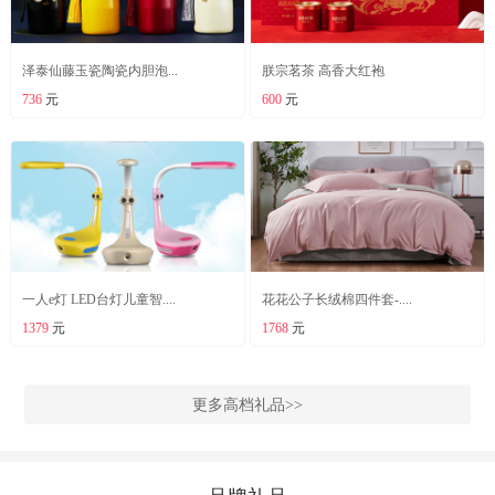
泽泰仙藤玉瓷陶瓷内胆泡...
朕宗茗茶 高香大红袍
736
元
600
元
一人e灯 LED台灯儿童智....
花花公子长绒棉四件套-....
1379
元
1768
元
更多高档礼品>>