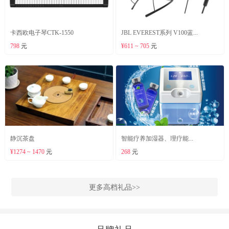
卡西欧电子琴CTK-1550
JBL EVEREST系列 V100蓝...
798
元
¥611 ~ 705
元
静沉茶盘
智能疗养加湿器、理疗能...
¥1274 ~ 1470
元
268
元
更多高档礼品>>