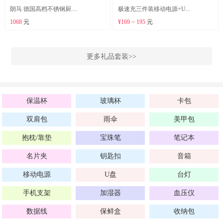
朗马 德国高档不锈钢厨....
极速充三件装移动电源+U...
1068
元
¥169 ~ 195
元
更多礼品套装>>
保温杯
玻璃杯
卡包
双肩包
雨伞
美甲包
抱枕/靠垫
宝珠笔
笔记本
名片夹
钥匙扣
音箱
移动电源
U盘
台灯
手机支架
加湿器
血压仪
数据线
保鲜盒
收纳包