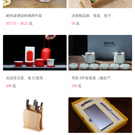
耐热玻璃保鲜碗两件套
冰裂梅花碟、筷架、筷子...
¥17.55 ~ 20.25
元
56
元
高温骨玉瓷、银 灯笼茶....
哥窑-8件套套装（爆款产...
449
元
130
元