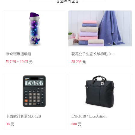
―――― 品牌礼品 ――――
米奇璀璨运动瓶
花花公子生态长绒棉毛巾...
¥17.29 ~ 19.95
元
58.298
元
卡西欧计算器MX-12B
LNR1618 / Luca Artiol...
38
元
680
元