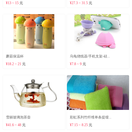
¥13 ~ 15
元
¥27.3 ~ 31.5
元
蘑菇保温杯
乌龟绕线器/手机支架-硅...
¥18.2 ~ 21
元
¥7.8 ~ 9
元
雪丽玻璃泡茶壶
彩虹系列竹纤维单条提缎...
¥41.6 ~ 48
元
¥7.15 ~ 8.25
元