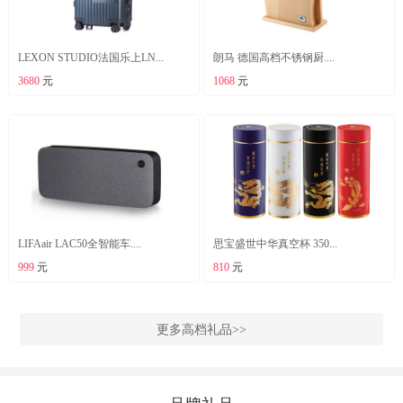
LEXON STUDIO法国乐上LN...
朗马 德国高档不锈钢厨....
3680
元
1068
元
LIFAair LAC50全智能车....
思宝盛世中华真空杯 350...
999
元
810
元
更多高档礼品>>