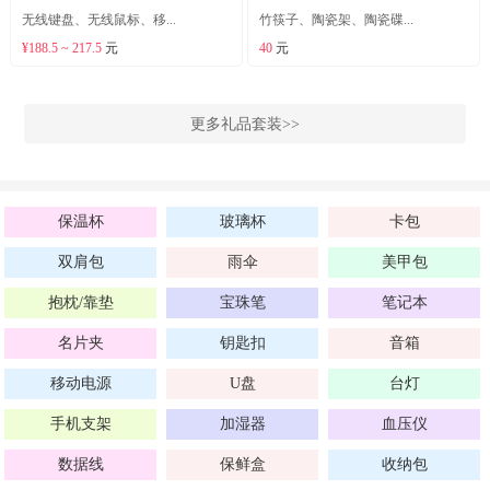
无线键盘、无线鼠标、移...
竹筷子、陶瓷架、陶瓷碟...
¥188.5 ~ 217.5
元
40
元
更多礼品套装>>
保温杯
玻璃杯
卡包
双肩包
雨伞
美甲包
抱枕/靠垫
宝珠笔
笔记本
名片夹
钥匙扣
音箱
移动电源
U盘
台灯
手机支架
加湿器
血压仪
数据线
保鲜盒
收纳包