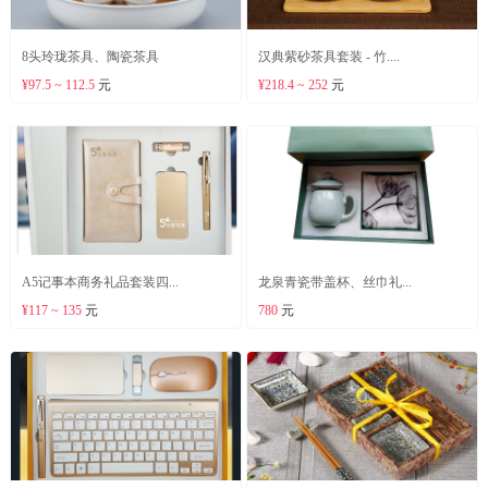
8头玲珑茶具、陶瓷茶具
汉典紫砂茶具套装 - 竹....
¥97.5 ~ 112.5
元
¥218.4 ~ 252
元
A5记事本商务礼品套装四...
龙泉青瓷带盖杯、丝巾礼...
¥117 ~ 135
元
780
元