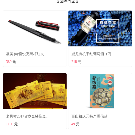
―――― 品牌礼品 ――――
凌美 joy喜悦亮黑杆红夹...
威龙有机干红葡萄酒（商...
380
元
218
元
老凤祥2017贺岁金钞足金...
百山祖庆元特产香信菇
1100
元
49
元