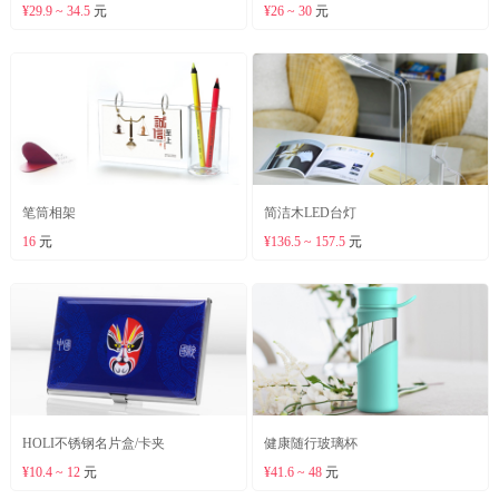
¥29.9 ~ 34.5
元
¥26 ~ 30
元
笔筒相架
简洁木LED台灯
16
元
¥136.5 ~ 157.5
元
HOLI不锈钢名片盒/卡夹
健康随行玻璃杯
¥10.4 ~ 12
元
¥41.6 ~ 48
元