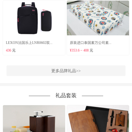
LEXON法国乐上LNR0602双...
原装进口泰国素万公司素...
436
元
¥353.6 ~ 408
元
更多品牌礼品>>
―――― 礼品套装 ――――