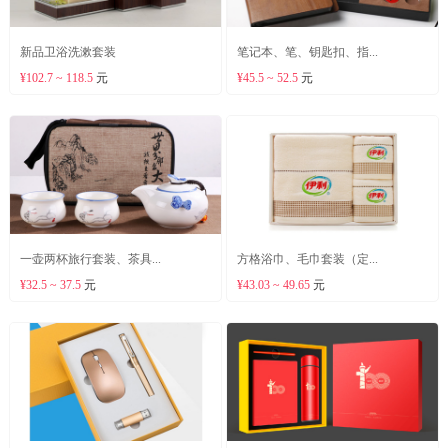
新品卫浴洗漱套装
笔记本、笔、钥匙扣、指...
¥102.7 ~ 118.5
元
¥45.5 ~ 52.5
元
一壶两杯旅行套装、茶具...
方格浴巾、毛巾套装（定...
¥32.5 ~ 37.5
元
¥43.03 ~ 49.65
元