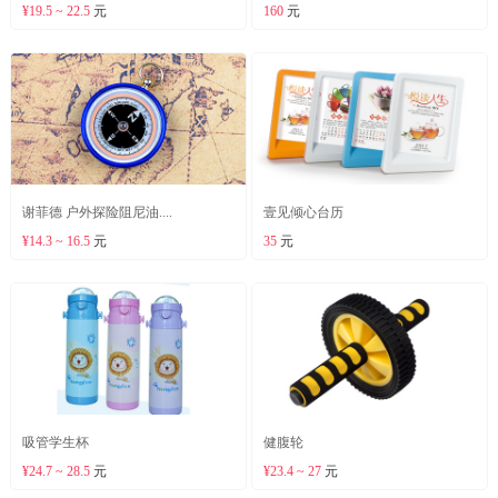
¥19.5 ~ 22.5
元
160
元
谢菲德 户外探险阻尼油....
壹见倾心台历
¥14.3 ~ 16.5
元
35
元
吸管学生杯
健腹轮
¥24.7 ~ 28.5
元
¥23.4 ~ 27
元