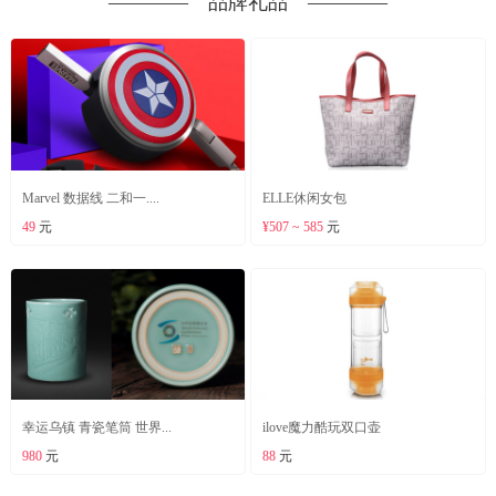
―――― 品牌礼品 ――――
Marvel 数据线 二和一....
ELLE休闲女包
49
元
¥507 ~ 585
元
幸运乌镇 青瓷笔筒 世界...
ilove魔力酷玩双口壶
980
元
88
元