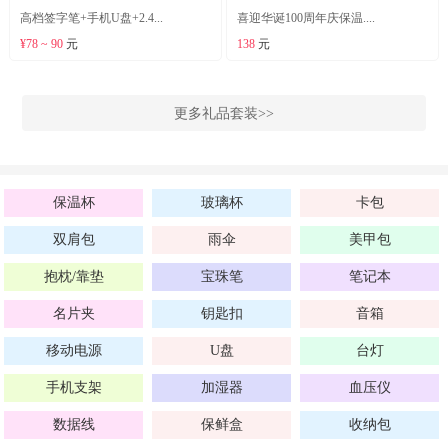
高档签字笔+手机U盘+2.4...
喜迎华诞100周年庆保温....
¥78 ~ 90
元
138
元
更多礼品套装>>
保温杯
玻璃杯
卡包
双肩包
雨伞
美甲包
抱枕/靠垫
宝珠笔
笔记本
名片夹
钥匙扣
音箱
移动电源
U盘
台灯
手机支架
加湿器
血压仪
数据线
保鲜盒
收纳包