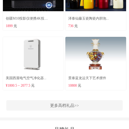
创疆M10投影仪便携4K投....
泽泰仙藤玉瓷陶瓷内胆泡...
1899
元
736
元
美国西屋电气空气净化器...
景泰蓝龙运天下艺术摆件
¥1800.5 ~ 2077.5
元
10800
元
更多高档礼品>>