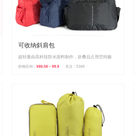
可收纳斜肩包
超轻量由高科技防水面料制作，折叠后占用空间极
价格区间：
¥86.58 ~ 99.9
关注：5388