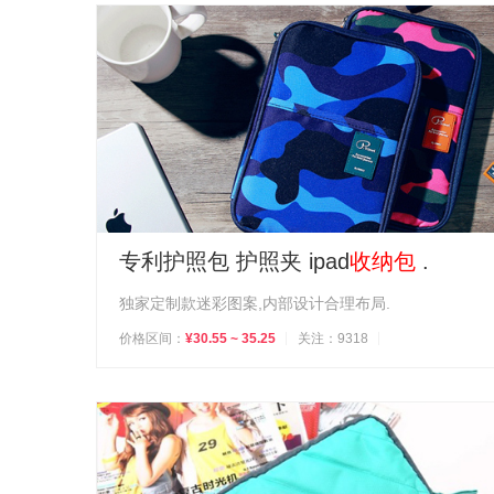
专利护照包 护照夹 ipad
收纳包
.
独家定制款迷彩图案,内部设计合理布局.
价格区间：
¥30.55 ~ 35.25
关注：9318