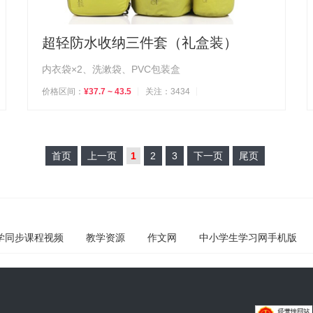
超轻防水收纳三件套（礼盒装）
内衣袋×2、洗漱袋、PVC包装盒
价格区间：
¥37.7 ~ 43.5
关注：3434
首页
上一页
1
2
3
下一页
尾页
学同步课程视频
教学资源
作文网
中小学生学习网手机版