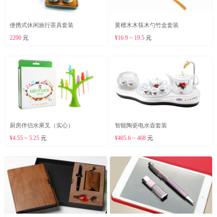
便携式休闲旅行茶具套装
黄檀木木筷木勺竹盒套装
2200
元
¥16.9 ~ 19.5
元
厨房伴侣水果叉（实心）
智能陶瓷电水壶套装
¥4.55 ~ 5.25
元
¥405.6 ~ 468
元