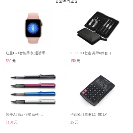
―――― 品牌礼品 ――――
纽曼G21智能手表 通话手...
SEESOO七素 美甲6件套（...
580
元
150
元
凌美Al-Star 恒星系列 ....
卡西欧计算器LC-401LV
1150
元
25
元