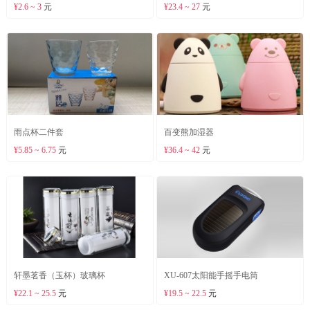
¥2.6 ~ 3
元
¥23.4 ~ 27
元
雨点杯二件套
百变熊加湿器
¥5.85 ~ 6.75
元
¥36.4 ~ 42
元
轩墨茗香（玉杯）玻璃杯
XU-607太阳能手摇手电筒
¥22.1 ~ 25.5
元
¥19.5 ~ 22.5
元