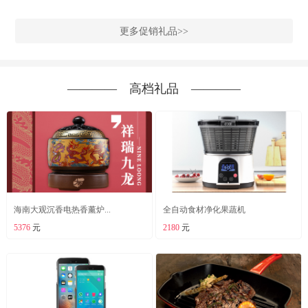
更多促销礼品>>
―――― 高档礼品 ――――
海南大观沉香电热香薰炉...
全自动食材净化果蔬机
5376
元
2180
元