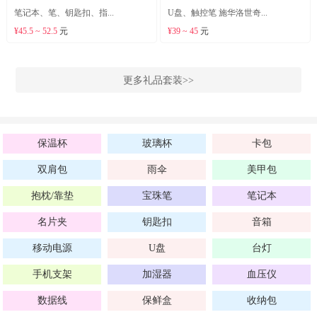
笔记本、笔、钥匙扣、指...
U盘、触控笔 施华洛世奇...
¥45.5 ~ 52.5
元
¥39 ~ 45
元
更多礼品套装>>
保温杯
玻璃杯
卡包
双肩包
雨伞
美甲包
抱枕/靠垫
宝珠笔
笔记本
名片夹
钥匙扣
音箱
移动电源
U盘
台灯
手机支架
加湿器
血压仪
数据线
保鲜盒
收纳包