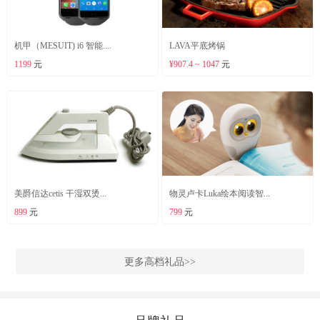
机甲（MESUIT) i6 智能....
LAVA平底烤锅
1199
元
¥907.4 ~ 1047
元
美爵信达cetis 干湿双烫...
物灵卢卡Luka绘本阅读智...
899
元
799
元
更多高档礼品>>