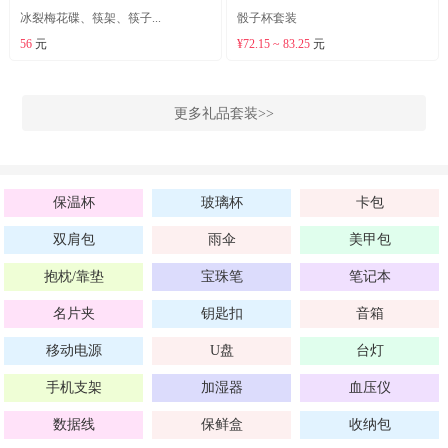
冰裂梅花碟、筷架、筷子...
骰子杯套装
56
元
¥72.15 ~ 83.25
元
更多礼品套装>>
保温杯
玻璃杯
卡包
双肩包
雨伞
美甲包
抱枕/靠垫
宝珠笔
笔记本
名片夹
钥匙扣
音箱
移动电源
U盘
台灯
手机支架
加湿器
血压仪
数据线
保鲜盒
收纳包