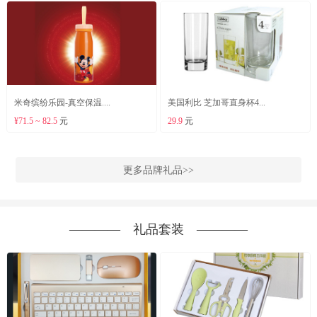
米奇缤纷乐园-真空保温....
美国利比 芝加哥直身杯4...
¥71.5 ~ 82.5
元
29.9
元
更多品牌礼品>>
―――― 礼品套装 ――――