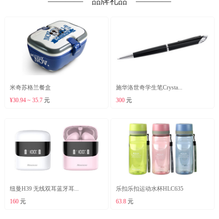
―――― 品牌礼品 ――――
米奇苏格兰餐盒
施华洛世奇学生笔Crysta...
¥30.94 ~ 35.7
元
300
元
纽曼H39 无线双耳蓝牙耳...
乐扣乐扣运动水杯HLC635
160
元
63.8
元