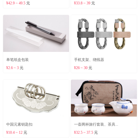
¥42.9 ~ 49.5
元
¥33.8 ~ 39
元
单笔纸盒包装
手机支架、绕线器
¥2.6 ~ 3
元
¥26 ~ 30
元
中国元素钥匙扣
一壶两杯旅行套装、茶具...
¥10.4 ~ 12
元
¥32.5 ~ 37.5
元