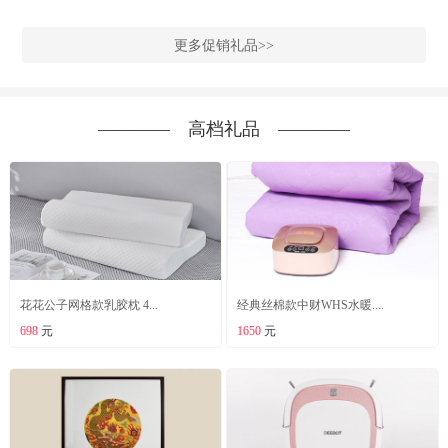
更多促销礼品>>
―――― 高档礼品 ――――
花花公子网格款乳胶枕 4...
经典丝棉款中财WHS水暖....
698
元
1650
元