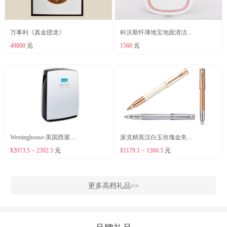
万事利《真金团龙》
科沃斯纤薄地宝地面清洁...
49800
元
1560
元
Westinghouse-美国西屋....
派克精英汉白玉玫瑰金夹...
¥2073.5 ~ 2392.5
元
¥1179.1 ~ 1360.5
元
更多高档礼品>>