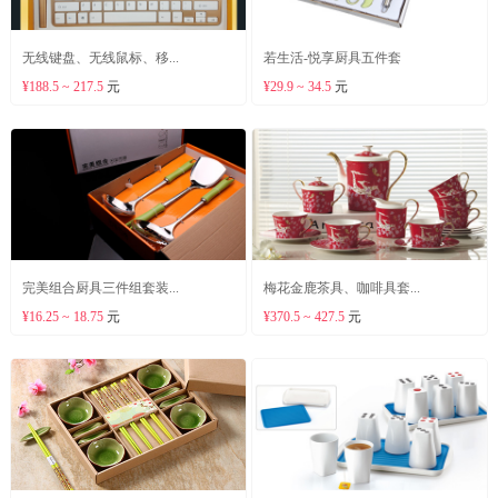
无线键盘、无线鼠标、移...
若生活-悦享厨具五件套
¥188.5 ~ 217.5
元
¥29.9 ~ 34.5
元
完美组合厨具三件组套装...
梅花金鹿茶具、咖啡具套...
¥16.25 ~ 18.75
元
¥370.5 ~ 427.5
元