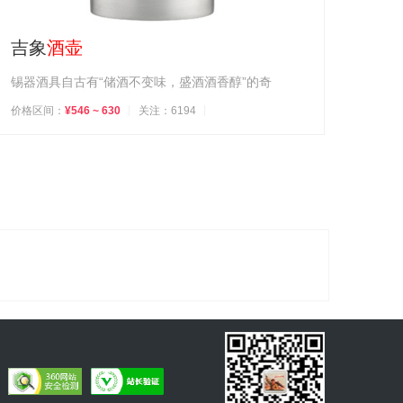
吉象
酒壶
锡器酒具自古有“储酒不变味，盛酒酒香醇”的奇
价格区间：
¥546 ~ 630
关注：6194