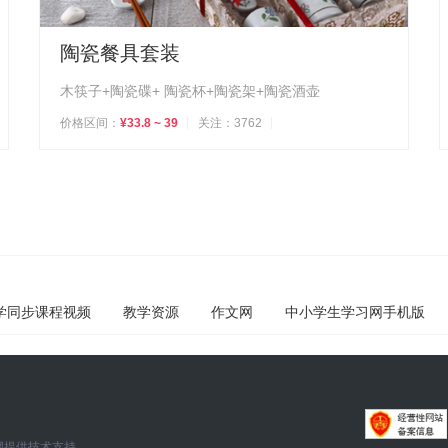
陶瓷餐具套装
木筷子+陶瓷碟+ 陶瓷杯+陶瓷架+陶瓷酒壶
价格区间：
¥33.8 ~ 39
关注：3762
学同步课程视频
教学资源
作文网
中小学生学习网手机版
网
提供技术支持