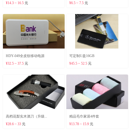
¥14.3 ~ 16.5
元
¥6.5 ~ 7.5
元
HDY-049全皮纹移动电源
可定制U盘16GB
¥32.5 ~ 37.5
元
¥45.5 ~ 52.5
元
高档花梨实木酒刀（升级...
精品毛巾家居4件套
¥28.6 ~ 33
元
¥13.78 ~ 15.9
元