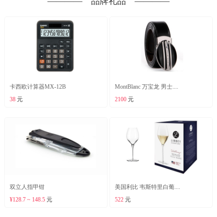
―――― 品牌礼品 ――――
卡西欧计算器MX-12B
MontBlanc 万宝龙 男士....
38
元
2100
元
双立人指甲钳
美国利比 韦斯特里白葡....
¥128.7 ~ 148.5
元
522
元