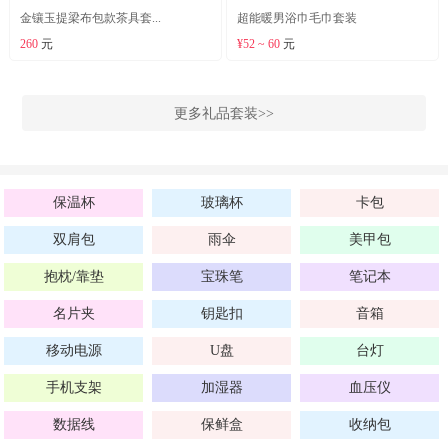
金镶玉提梁布包款茶具套...
超能暖男浴巾毛巾套装
260
元
¥52 ~ 60
元
更多礼品套装>>
保温杯
玻璃杯
卡包
双肩包
雨伞
美甲包
抱枕/靠垫
宝珠笔
笔记本
名片夹
钥匙扣
音箱
移动电源
U盘
台灯
手机支架
加湿器
血压仪
数据线
保鲜盒
收纳包