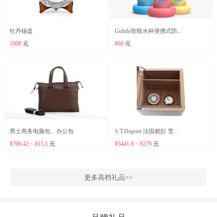
牡丹锡盘
Gululu智能水杯便携式防...
1000
元
860
元
男士商务电脑包、办公包
S.T.Dupont 法国都彭 雪...
¥706.42 ~ 815.1
元
¥5441.8 ~ 6279
元
更多高档礼品>>