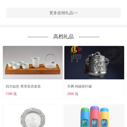
更多促销礼品>>
―――― 高档礼品 ――――
四方如意·尊享茶具套装
升腾 纯锡茶叶罐
1580
元
2860
元