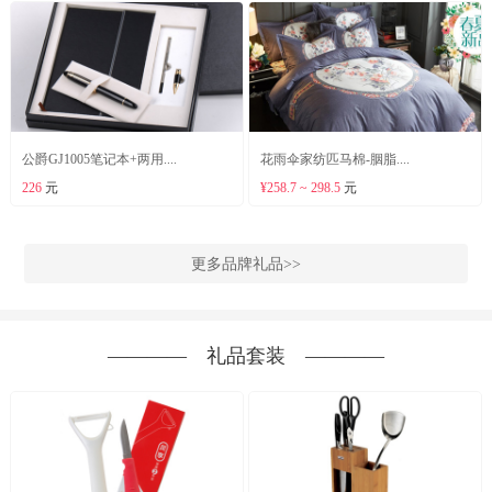
公爵GJ1005笔记本+两用....
花雨伞家纺匹马棉-胭脂....
226
元
¥258.7 ~ 298.5
元
更多品牌礼品>>
―――― 礼品套装 ――――