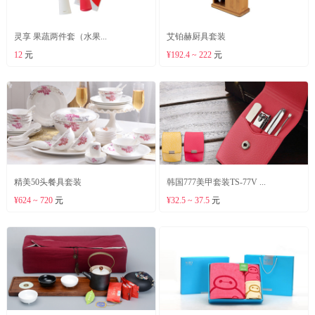
灵享 果蔬两件套（水果...
艾铂赫厨具套装
12
元
¥192.4 ~ 222
元
精美50头餐具套装
韩国777美甲套装TS-77V ...
¥624 ~ 720
元
¥32.5 ~ 37.5
元