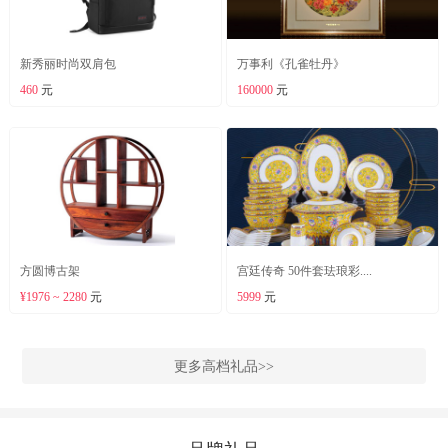
新秀丽时尚双肩包
万事利《孔雀牡丹》
460
元
160000
元
方圆博古架
宫廷传奇 50件套珐琅彩....
¥1976 ~ 2280
元
5999
元
更多高档礼品>>