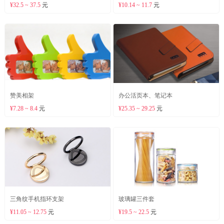
¥32.5 ~ 37.5
元
¥10.14 ~ 11.7
元
赞美相架
办公活页本、笔记本
¥7.28 ~ 8.4
元
¥25.35 ~ 29.25
元
三角纹手机指环支架
玻璃罐三件套
¥11.05 ~ 12.75
元
¥19.5 ~ 22.5
元