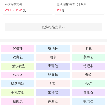
婚庆毛巾套装
惠风清趣3件套（惠风清....
¥71.11 ~ 82.05
元
373
元
更多礼品套装>>
保温杯
玻璃杯
卡包
双肩包
雨伞
美甲包
抱枕/靠垫
宝珠笔
笔记本
名片夹
钥匙扣
音箱
移动电源
U盘
台灯
手机支架
加湿器
血压仪
数据线
保鲜盒
收纳包