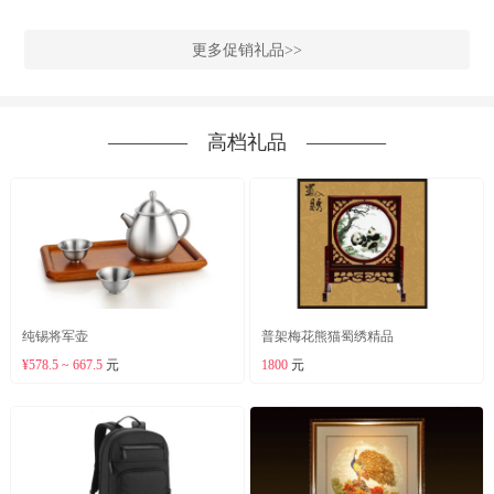
更多促销礼品>>
―――― 高档礼品 ――――
纯锡将军壶
普架梅花熊猫蜀绣精品
¥578.5 ~ 667.5
元
1800
元