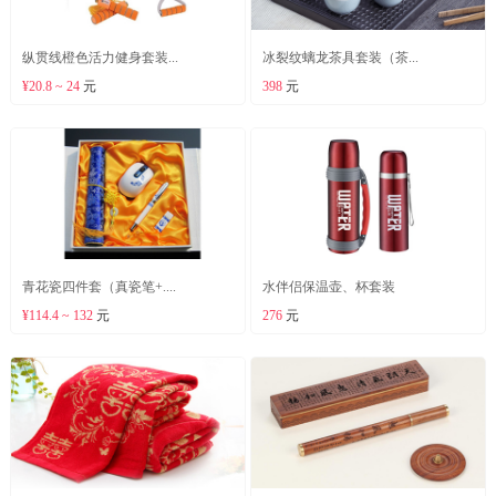
纵贯线橙色活力健身套装...
冰裂纹螭龙茶具套装（茶...
¥20.8 ~ 24
元
398
元
青花瓷四件套（真瓷笔+....
水伴侣保温壶、杯套装
¥114.4 ~ 132
元
276
元