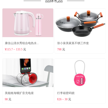
―――― 品牌礼品 ――――
康佳山清水秀组合电热水...
张小泉美家真不锈三件套
¥115.7 ~ 133.5
元
798
元
美能格海螺扩音充电座
行李箱密码锁
98
元
¥26 ~ 30
元