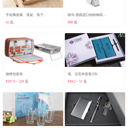
手绘陶瓷碟、筷架、筷子...
朗马 德国进口钼钒钢高....
42
元
898
元
烧烤包套装
笔、活页本套装32K
¥197.6 ~ 228
元
¥44.2 ~ 51
元