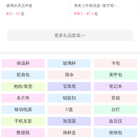
玻璃水具五件套
商务三件装优盘+签字笔+...
¥13 ~ 15
元
¥58.5 ~ 67.5
元
更多礼品套装>>
保温杯
玻璃杯
卡包
双肩包
雨伞
美甲包
抱枕/靠垫
宝珠笔
笔记本
名片夹
钥匙扣
音箱
移动电源
U盘
台灯
手机支架
加湿器
血压仪
数据线
保鲜盒
收纳包