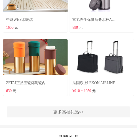
中财WHS水暖炕
富氢养生保健商务水杯A....
1650
元
899
元
ZETAI正品玉瓷杯陶瓷内....
法国乐上LEXON AIRLINE ...
630
元
¥910 ~ 1050
元
更多高档礼品>>