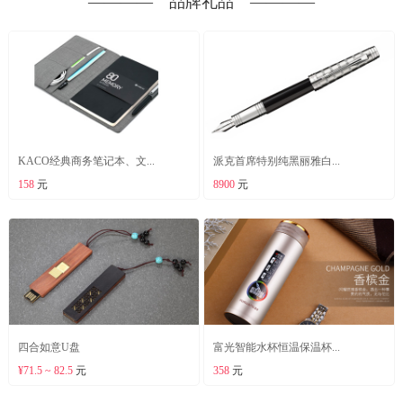
―――― 品牌礼品 ――――
KACO经典商务笔记本、文...
派克首席特别纯黑丽雅白...
158
元
8900
元
四合如意U盘
富光智能水杯恒温保温杯...
¥71.5 ~ 82.5
元
358
元