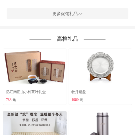
更多促销礼品>>
―――― 高档礼品 ――――
忆江南正山小种茶叶礼盒...
牡丹锡盘
788
元
1000
元