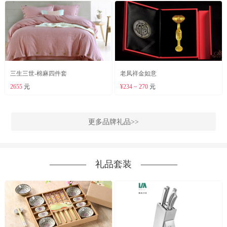
三生三世-棉麻四件套
老凤祥金如意
2655
元
¥234 ~ 270
元
更多品牌礼品>>
―――― 礼品套装 ――――