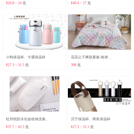
¥20.8 ~ 24
元
¥49.4 ~ 57
元
小狗保温杯、卡通保温杯
花花公子爽肤夏被-格律 ...
¥27.3 ~ 31.5
元
398
元
杜邦纸防水化妆收纳洗漱...
贝宁保温杯、商务保温杯
¥37.7 ~ 43.5
元
¥27.3 ~ 31.5
元