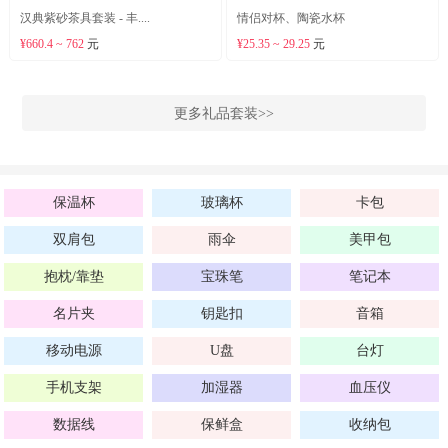
汉典紫砂茶具套装 - 丰....
情侣对杯、陶瓷水杯
¥660.4 ~ 762
元
¥25.35 ~ 29.25
元
更多礼品套装>>
保温杯
玻璃杯
卡包
双肩包
雨伞
美甲包
抱枕/靠垫
宝珠笔
笔记本
名片夹
钥匙扣
音箱
移动电源
U盘
台灯
手机支架
加湿器
血压仪
数据线
保鲜盒
收纳包