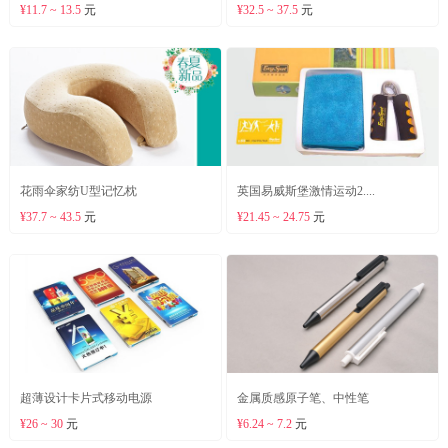
¥11.7 ~ 13.5
元
¥32.5 ~ 37.5
元
花雨伞家纺U型记忆枕
英国易威斯堡激情运动2....
¥37.7 ~ 43.5
元
¥21.45 ~ 24.75
元
超薄设计卡片式移动电源
金属质感原子笔、中性笔
¥26 ~ 30
元
¥6.24 ~ 7.2
元