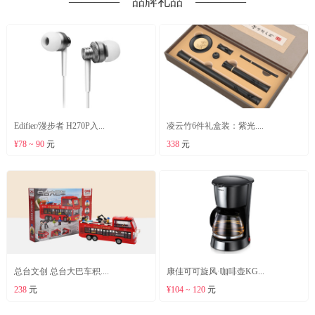
―――― 品牌礼品 ――――
Edifier/漫步者 H270P入...
凌云竹6件礼盒装：紫光....
¥78 ~ 90
元
338
元
总台文创 总台大巴车积....
康佳可可旋风·咖啡壶KG...
238
元
¥104 ~ 120
元