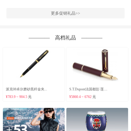
更多促销礼品>>
―――― 高档礼品 ――――
派克08卓尔磨砂黒杆金夹...
S.T.Dupont法国都彭 莲....
¥783.9 ~ 904.5
元
¥5860.4 ~ 6762
元