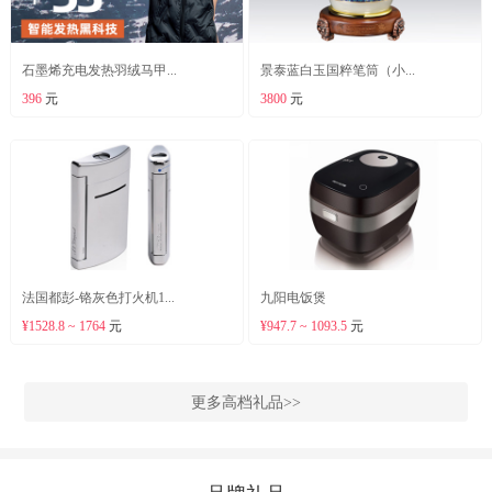
石墨烯充电发热羽绒马甲...
景泰蓝白玉国粹笔筒（小...
396
元
3800
元
法国都彭-铬灰色打火机1...
九阳电饭煲
¥1528.8 ~ 1764
元
¥947.7 ~ 1093.5
元
更多高档礼品>>