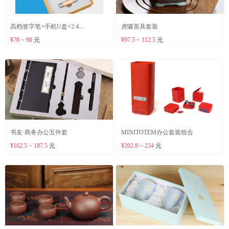
高档签字笔+手机U盘+2.4...
虎啸茶具套装
¥78 ~ 90
元
¥97.5 ~ 112.5
元
书友·商务办公五件套
MINITOTEM办公套装组合
¥162.5 ~ 187.5
元
¥202.8 ~ 234
元