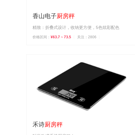
香山电子
厨房秤
精致：折叠式设计，收纳更方便，5色炫彩配色
价格区间：
¥63.7 ~ 73.5
关注：2806
禾诗
厨房秤