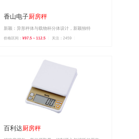
香山电子
厨房秤
新颖：异形秤体与载物杯分体设计，新颖独特
价格区间：
¥97.5 ~ 112.5
关注：2459
百利达
厨房秤