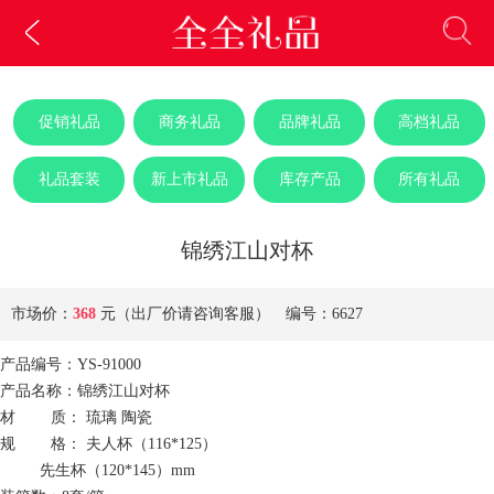
促销礼品
商务礼品
品牌礼品
高档礼品
礼品套装
新上市礼品
库存产品
所有礼品
锦绣江山对杯
市场价：
368
元（出厂价请咨询客服） 编号：6627
产品编号：YS-91000
产品名称：锦绣江山对杯
材 质： 琉璃 陶瓷
规 格： 夫人杯（116*125）
先生杯（120*145）mm